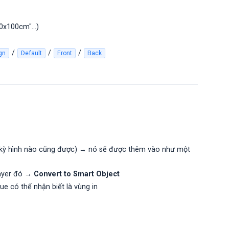
70x100cm"...)
/
/
/
gn
Default
Front
Back
 kỳ hình nào cũng được) → nó sẽ được thêm vào như một
layer đó →
Convert to Smart Object
ue có thể nhận biết là vùng in