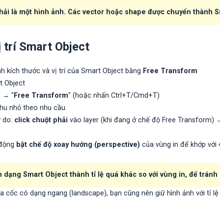
hải là một hình ảnh
. Các vector hoặc shape được chuyển thành S
ị trí Smart Object
h kích thước và vị trí của Smart Object bằng
Free Transform
t Object
" → "
Free Transform
" (hoặc nhấn Ctrl+T/Cmd+T)
hu nhỏ theo nhu cầu
ự do:
click chuột phải
vào layer (khi đang ở chế độ Free Transform)
 động
bật chế độ xoay hướng (perspective)
của vùng in để khớp với
dạng Smart Object thành tỉ lệ quá khác so với vùng in, để tránh 
ủa cốc có dạng ngang (landscape), bạn cũng nên giữ hình ảnh với tỉ lệ