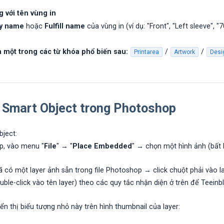
g với tên vùng in
ay name
hoặc
Fulfill name
của vùng in (ví dụ: "Front", "Left sleeve", "
 một trong các từ khóa phổ biến sau:
/
/
Printarea
Artwork
Desi
o Smart Object trong Photoshop
ject:
p, vào menu "
File
" → "
Place Embedded
" → chọn một hình ảnh (bất
 có một layer ảnh sẵn trong file Photoshop → click chuột phải vào 
ouble-click vào tên layer) theo các quy tắc nhận diện ở trên để Teeinbl
ển thị biểu tượng nhỏ này trên hình thumbnail của layer: