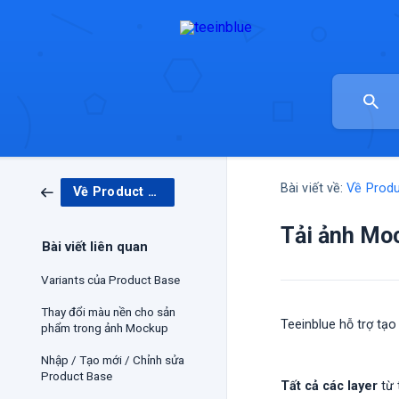
Bài viết về:
Về Prod
Về Product Base & Mockup
Tải ảnh Mo
Bài viết liên quan
Variants của Product Base
Thay đổi màu nền cho sản
Teeinblue hỗ trợ t
phẩm trong ảnh Mockup
Nhập / Tạo mới / Chỉnh sửa
Product Base
Tất cả các layer
từ 