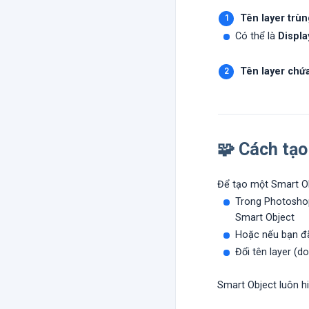
Tên layer trùn
Có thể là
Displ
Tên layer chứa
🧩 Cách tạ
Để tạo một Smart Ob
Trong Photosho
Smart Object
Hoặc nếu bạn đã
Đổi tên layer (d
Smart Object luôn hi