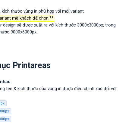
 kích thước vùng in phù hợp với mỗi variant.
variant mà khách đã chọn.**
r design sẽ được xuất ra với kích thước 3000x3000px; trong
 thước 9000x6000px.
mục Printareas
 nhau
.
ờng tên & kích thước của vùng in được điền chính xác đối với
0px
800px
800px