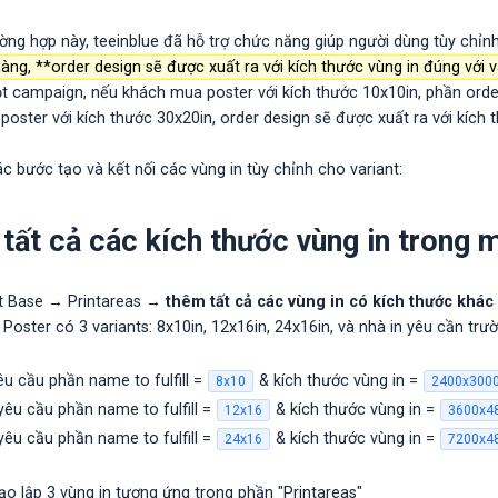
ờng hợp này, teeinblue đã hỗ trợ chức năng giúp người dùng tùy chỉnh
àng, **order design sẽ được xuất ra với kích thước vùng in đúng với 
ột campaign, nếu khách mua poster với kích thước 10x10in, phần orde
poster với kích thước 30x20in, order design sẽ được xuất ra với kích
các bước tạo và kết nối các vùng in tùy chỉnh cho variant:
ê tất cả các kích thước vùng in trong 
ct Base → Printareas →
thêm tất cả các vùng in có kích thước khác
Poster có 3 variants: 8x10in, 12x16in, 24x16in, và nhà in yêu cần trư
êu cầu phần name to fulfill =
& kích thước vùng in =
8x10
2400x300
yêu cầu phần name to fulfill =
& kích thước vùng in =
12x16
3600x4
yêu cầu phần name to fulfill =
& kích thước vùng in =
24x16
7200x4
ạo lập 3 vùng in tương ứng trong phần "Printareas"