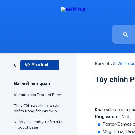
Bài viết về:
Về Prod
Về Product Base & Mockup
Tùy chỉnh P
Bài viết liên quan
Variants của Product Base
Thay đổi màu nền cho sản
Khác với các sản ph
phẩm trong ảnh Mockup
từng variant
. Ví dụ:
Nhập / Tạo mới / Chỉnh sửa
Poster/Canvas có
Product Base
Mug: 11oz, 15oz.