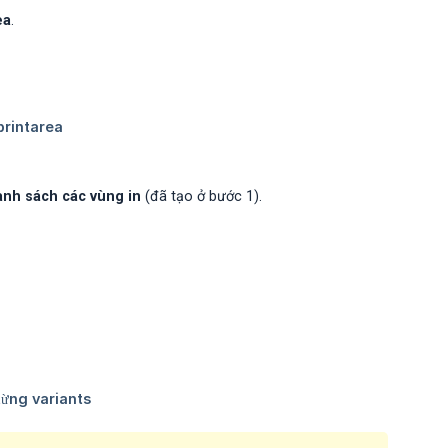
ea
.
anh sách các vùng in
(đã tạo ở bước 1).