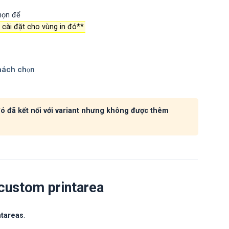
chọn để
 cài đặt cho vùng in đó**
đó đã kết nối với variant nhưng không được thêm
 custom printarea
ntareas
.