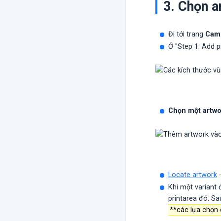
3. Chọn a
Đi tới trang
Cam
Ở "Step 1: Add p
Chọn một artwo
Locate artwork
-
Khi một variant 
printarea đó. Sa
**các lựa chọn 