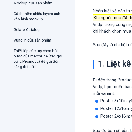
Mockup của sản phẩm
Nhận biết về các trư
Cách thêm nhiều layers ảnh
Khi người mua đặt h
vào hình mockup
Ví dụ: trong cùng m
Gelato Catalog
khi khách chọn mua 
Vùng in của sản phẩm
Sau đây là chi tiết 
Thiết lập các tùy chọn bắt
buộc của merchOne (tên gọi
cũ là Picanova) để gửi đơn
1. Liệt k
hàng đi fulfill
Đi đến trang Produ
Ví dụ, bạn muốn bán 
mỗi variant:
Poster 8x10in: y
Poster 12x16in: 
Poster 24x16in: 
Sau đó bạn sẽ cần t