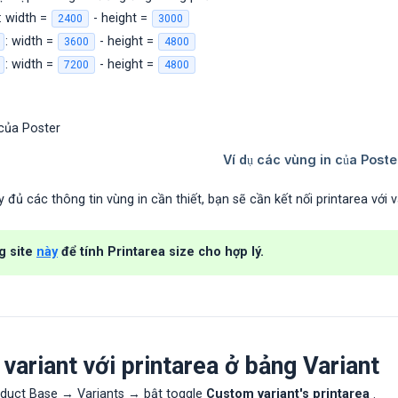
: width =
- height =
2400
3000
: width =
- height =
3600
4800
: width =
- height =
7200
4800
y đủ các thông tin vùng in cần thiết, bạn sẽ cần kết nối printarea với 
g site
này
để tính Printarea size cho hợp lý.
 variant với printarea ở bảng Variant
oduct Base → Variants → bật toggle
Custom variant's printarea
.