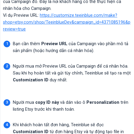
của Campaign đó. Đây là nơi khách hàng có thể thực hiện cá
nhân hóa cho Campaign.
Ví dụ Preview URL:
https://customize.teeinblue.com/make?
shop=etsy.com/shop/TeeinblueDev&campaign_id=4371085196&p
review=true
Bạn cần thêm
Preview URL
của Campaign vào phần mô tả
sản phẩm (hoặc hướng dẫn cá nhân hóa).
Người mua mở Preview URL của Campaign để cá nhân hóa.
Sau khi họ hoàn tất và gửi tùy chỉnh, Teeinblue sẽ tạo ra một
Customization ID
duy nhất.
Người mua
copy ID này
và dán vào ô
Personalization
trên
listing Etsy trước khi thanh toán.
Khi khách hoàn tất đơn hàng, Teeinblue sẽ đọc
Customization ID
từ đơn hàng Etsy và tự động tạo file in