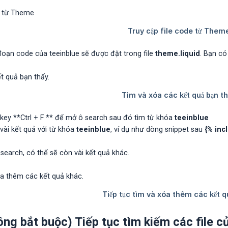
oạn code của teeinblue sẽ được đặt trong file
theme.liquid
. Bạn có
key **Ctrl + F ** để mở ô search sau đó tìm từ khóa
teeinblue
vài kết quả với từ khóa
teeinblue
, ví dụ như dòng snippet sau
{% inc
c search, có thể sẽ còn vài kết quả khác.
ng bắt buộc) Tiếp tục tìm kiếm các file c