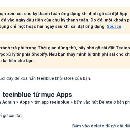
ạn xem xét chu kỳ thanh toán ứng dụng khi định gỡ cài đặt App. P
 đó vào ngày đầu tiên của chu kỳ thanh toán. Do đó, một khoản p
 dụng chỉ một hoặc hai ngày sau khi cài đặt ứng dụng.
Source
.
ánh trả phí trong Thời gian dùng thử, hãy nhớ gỡ cài đặt Teeinbl
c xử lý từ phía Shopify. Nếu bạn thấy mình bị tính phí sai cho ch
 lại tiền cho bạn.
ới đây để xóa hẳn teeinblue khỏi store của bạn.
 teeinblue từ mục Apps
y Admin > Apps
> tìm app
teeinblue
> bấm vào nút
Delete
ở bên phả