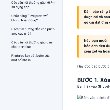
Các câu hỏi thường gặp về Phí
sử dụng app
Đảm bảo rằng b
Chức năng "Live preview"
được cài và sau
không hoạt động?
gỡ cài đặt ứng
Cách tìm hướng dẫn cho print-
area của nhà in
Nếu bạn muốn tr
Các câu hỏi thường gặp dành
hóa đơn đều đượ
cho teeinblue
xem xét và hoàn
Printarea key bắt buộc của
một số nhà in
Hãy đọc các bước dư
BƯỚC 1. Xóa
Bạn hãy vào
Shopif