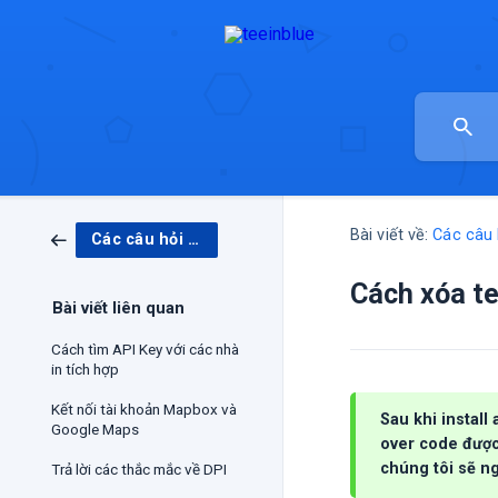
Bài viết về:
Các câu 
Các câu hỏi thường gặp
Cách xóa te
Bài viết liên quan
Cách tìm API Key với các nhà
in tích hợp
Kết nối tài khoản Mapbox và
Sau khi install
Google Maps
over code được 
chúng tôi sẽ n
Trả lời các thắc mắc về DPI