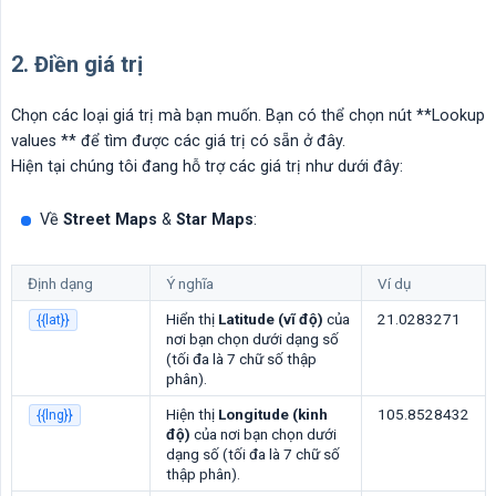
2. Điền giá trị
Chọn các loại giá trị mà bạn muốn. Bạn có thể chọn nút **Lookup
values ** để tìm được các giá trị có sẵn ở đây.
Hiện tại chúng tôi đang hỗ trợ các giá trị như dưới đây:
Về
Street
Maps
&
Star Maps
:
Định dạng
Ý nghĩa
Ví dụ
Hiển thị
Latitude (vĩ độ)
của
21.0283271
{{lat}}
nơi bạn chọn dưới dạng số
(tối đa là 7 chữ số thập
phân).
Hiện thị
Longitude (kinh 
105.8528432
{{lng}}
độ)
của nơi bạn chọn dưới
dạng số (tối đa là 7 chữ số
thập phân).