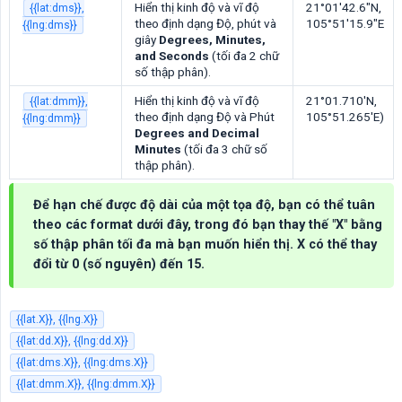
Hiển thị kinh độ và vĩ độ
21°01'42.6"N,
{{lat:dms}},
theo định dạng Độ, phút và
105°51'15.9"E
{{lng:dms}}
giây
Degrees, Minutes, 
and Seconds
(tối đa 2 chữ
số thập phân).
Hiển thị kinh độ và vĩ độ
21°01.710'N,
{{lat:dmm}},
theo định dạng Độ và Phút
105°51.265'E)
{{lng:dmm}}
Degrees and Decimal 
Minutes
(tối đa 3 chữ số
thập phân).
Để hạn chế được độ dài của một tọa độ, bạn có thể tuân
theo các format dưới đây, trong đó bạn thay thế "X" bằng
số thập phân tối đa mà bạn muốn hiển thị. X có thể thay
đổi từ 0 (số nguyên) đến 15.
{{lat.X}}, {{lng.X}}
{{lat:dd.X}}, {{lng:dd.X}}
{{lat:dms.X}}, {{lng:dms.X}}
{{lat:dmm.X}}, {{lng:dmm.X}}