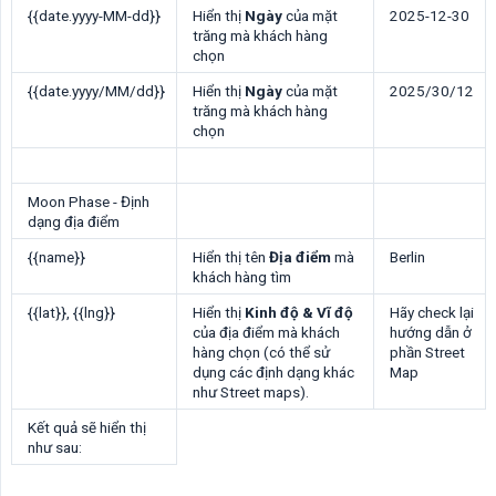
{{date.yyyy-MM-dd}}
Hiển thị
Ngày
của mặt
2025-12-30
trăng mà khách hàng
chọn
{{date.yyyy/MM/dd}}
Hiển thị
Ngày
của mặt
2025/30/12
trăng mà khách hàng
chọn
Moon Phase - Định
dạng địa điểm
{{name}}
Hiển thị tên
Địa điểm
mà
Berlin
khách hàng tìm
{{lat}}
,
{{lng}}
Hiển thị
Kinh độ & Vĩ độ
Hãy check lại
của địa điểm mà khách
hướng dẫn ở
hàng chọn (có thể sử
phần Street
dụng các định dạng khác
Map
như Street maps).
Kết quả sẽ hiển thị
như sau: