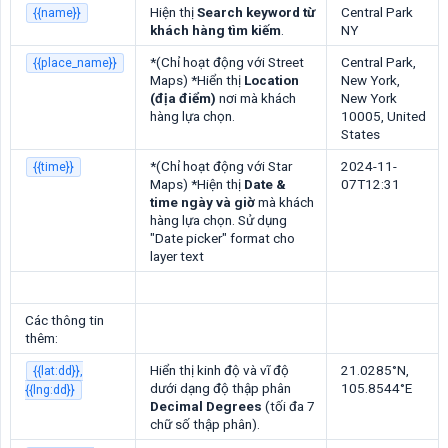
Hiện thị
Search keyword từ 
Central Park
{{name}}
khách hàng tìm kiếm
.
NY
*(Chỉ hoạt động với Street
Central Park,
{{place_name}}
Maps) *Hiển thị
Location 
New York,
(địa điểm)
nơi mà khách
New York
hàng lựa chọn.
10005, United
States
*(Chỉ hoạt động với Star
2024-11-
{{time}}
Maps) *Hiện thị
Date & 
07T12:31
time ngày và giờ
mà khách
hàng lựa chọn. Sử dụng
"Date picker" format cho
layer text
Các thông tin
thêm:
Hiển thị kinh độ và vĩ độ
21.0285°N,
{{lat:dd}},
dưới dạng độ thập phân
105.8544°E
{{lng:dd}}
Decimal Degrees
(tối đa 7
chữ số thập phân).