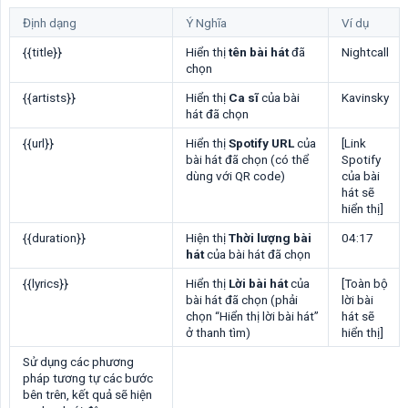
Định dạng
Ý Nghĩa
Ví dụ
{{title}}
Hiển thị
tên bài hát
đã
Nightcall
chọn
{{artists}}
Hiển thị
Ca sĩ
của bài
Kavinsky
hát đã chọn
{{url}}
Hiển thị
Spotify URL
của
[Link
bài hát đã chọn (có thể
Spotify
dùng với QR code)
của bài
hát sẽ
hiển thị]
{{duration}}
Hiện thị
Thời lượng bài 
04:17
hát
của bài hát đã chọn
{{lyrics}}
Hiển thị
Lời bài hát
của
[Toàn bộ
bài hát đã chọn (phải
lời bài
chọn “Hiển thị lời bài hát”
hát sẽ
ở thanh tìm)
hiển thị]
Sử dụng các phương
pháp tương tự các bước
bên trên, kết quả sẽ hiện