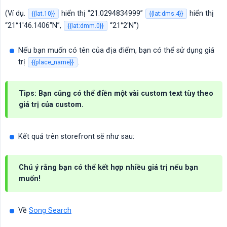
(Ví dụ.
hiển thị “21.0294834999”
hiển thị
{{lat.10}}
{{lat:dms.4}}
“21°1'46.1406"N”,
“21°2'N”)
{{lat:dmm.0}}
Nếu bạn muốn có tên của địa điểm, bạn có thể sử dụng giá
trị
.
{{place_name}}
Tips: Bạn cũng có thể điền một vài custom text tùy theo
giá trị của custom.
Kết quả trên storefront sẽ như sau:
Chú ý rằng bạn có thể kết hợp nhiều giá trị nếu bạn
muốn!
Về
Song Search